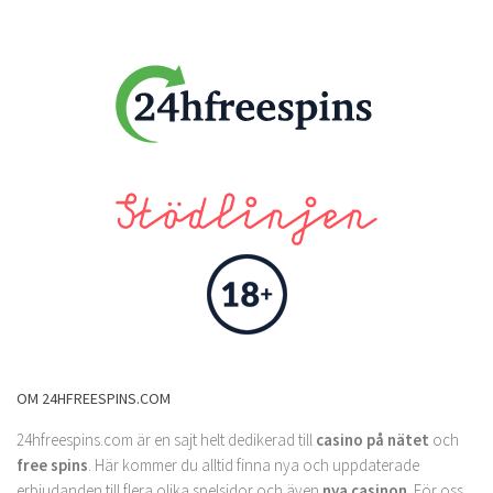
OM 24HFREESPINS.COM
24hfreespins.com är en sajt helt dedikerad till
casino på nätet
och
free spins
. Här kommer du alltid finna nya och uppdaterade
erbjudanden till flera olika spelsidor och även
nya casinon
. För oss