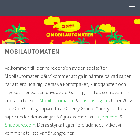
MOBILAUTOMATEN
Välkommen till denna recension av den spelsajten
Mobilautomaten där vi kommer att gå in närmre på vad sajten
har att erbjuda dig, deras välkomstpaket, kundtjänsten och
mycket mer. Sajten drivs av Co-Gaming Limited som även har
andra sajter som
Mobilautomaten
&
Casinostugan
. Under 2018
blev Co-Gaming uppköpta av Cherry Group. Cherry har flera
sajter under deras vingar. Några exempel är
Hajper.com
&
Snabbare.com
. Deras styrka ligger i erbjudandet, vilket vi
kommer att lista varför längre ner.