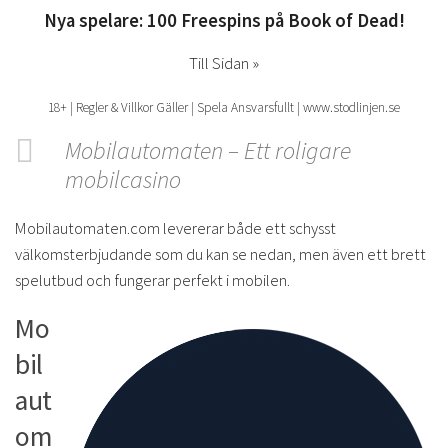
Nya spelare: 100 Freespins på Book of Dead!
Till Sidan »
18+ | Regler & Villkor Gäller | Spela Ansvarsfullt | www.stodlinjen.se
Mobilautomaten – Ett roligare
mobilcasino
Mobilautomaten.com levererar både ett schysst
välkomsterbjudande som du kan se nedan, men även ett brett
spelutbud och fungerar perfekt i mobilen.
Mo
bil
aut
om