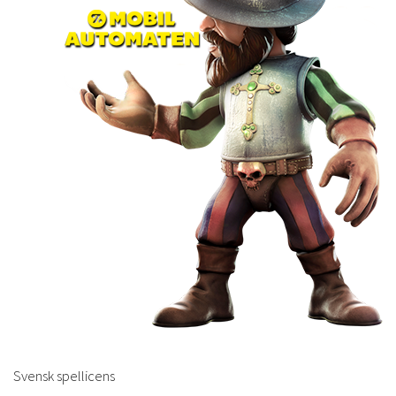
Svensk spellicens