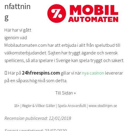
nfattnin
g
Här har vi gått
igenom vad
Mobilautomaten.com har att erbjuda i allt från spelutbud till
välkomsterbjudandet. Sajten har tryggt ägande och svensk
spellicens, så alla spelare i Sverige kan spela tryggt och säkert.
Här på
24hfreespins.com
gillar vi när
nya casinon
levererar
på en såpass hög nivå som detta.
Till Sidan »
18+ | Regler & Villkor Gäller | Spela Ansvarsfullt | www.stodlinjen.se
Recension publicerad: 12/01/2018
Senast uppdaterad: 23/07/2020