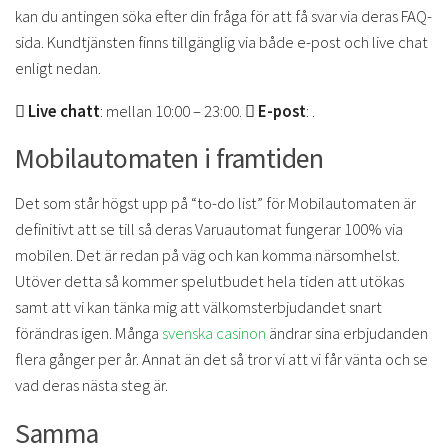
kan du antingen söka efter din fråga för att få svar via deras FAQ-
sida. Kundtjänsten finns tillgänglig via både e-post och live chat
enligt nedan.
Live chatt
: mellan 10:00 – 23:00.
E-post
: .
Mobilautomaten i framtiden
Det som står högst upp på “to-do list” för Mobilautomaten är
definitivt att se till så deras Varuautomat fungerar 100% via
mobilen. Det är redan på väg och kan komma närsomhelst.
Utöver detta så kommer spelutbudet hela tiden att utökas
samt att vi kan tänka mig att välkomsterbjudandet snart
förändras igen. Många
svenska casinon
ändrar sina erbjudanden
flera gånger per år. Annat än det så tror vi att vi får vänta och se
vad deras nästa steg är.
Samma