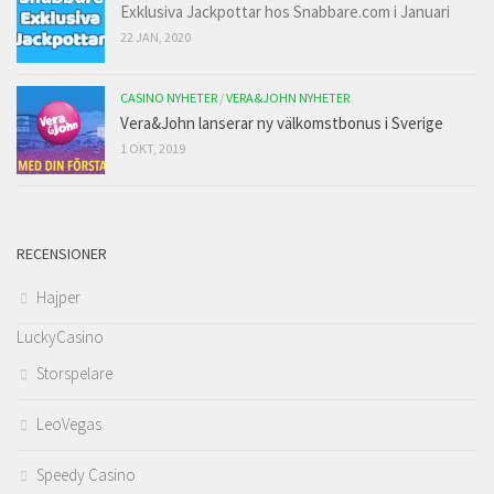
Exklusiva Jackpottar hos Snabbare.com i Januari
22 JAN, 2020
CASINO NYHETER
/
VERA&JOHN NYHETER
Vera&John lanserar ny välkomstbonus i Sverige
1 OKT, 2019
RECENSIONER
Hajper
LuckyCasino
Storspelare
LeoVegas
Speedy Casino