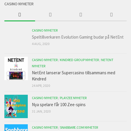
CASINO NYHETER
CASINO NYHETER
Speltillverkaren Evolution Gaming budar på NetEnt
4 AUG, 2020
CASINO NYHETER
/
KINDRED GROUP NYHETER
/
NETENT
NYHETER
NetEnt lanserar Supercasino tillsammans med
Kindred
24 APR, 2020
CASINO NYHETER
/
PLAYZEE NYHETER
Nya spelare får 100 Zee-spins
31 JAN, 2020
CASINO NYHETER
/
SNABBARE.COM NYHETER