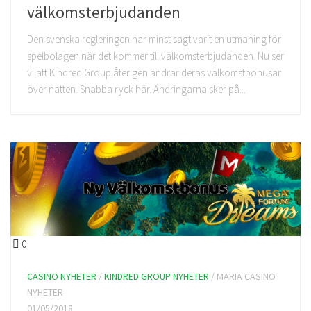
välkomsterbjudanden
Den svenska regleringen har minst sagt varit en utmaning för
spelbolagen när det kommer till välkomsterbjudanden. Nu ser
vi att Kindred Group återigen ändrar deras välkomstbonusar
över natten. Snabba ryck här. Ändringarna sker på...
0
CASINO NYHETER
/
KINDRED GROUP NYHETER
/ MARIA CASINO
NYHETER
01/05/2018