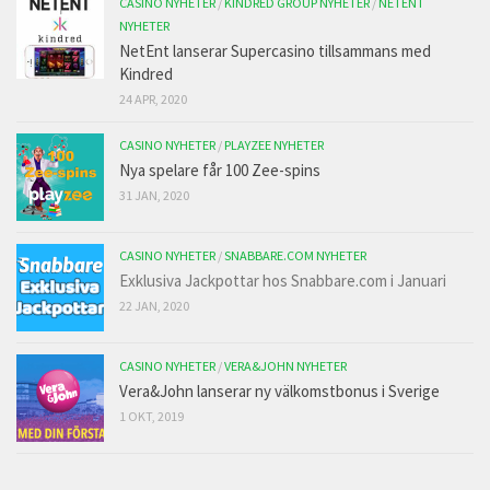
CASINO NYHETER
/
KINDRED GROUP NYHETER
/
NETENT
NYHETER
NetEnt lanserar Supercasino tillsammans med
Kindred
24 APR, 2020
CASINO NYHETER
/
PLAYZEE NYHETER
Nya spelare får 100 Zee-spins
31 JAN, 2020
CASINO NYHETER
/
SNABBARE.COM NYHETER
Exklusiva Jackpottar hos Snabbare.com i Januari
22 JAN, 2020
CASINO NYHETER
/
VERA&JOHN NYHETER
Vera&John lanserar ny välkomstbonus i Sverige
1 OKT, 2019