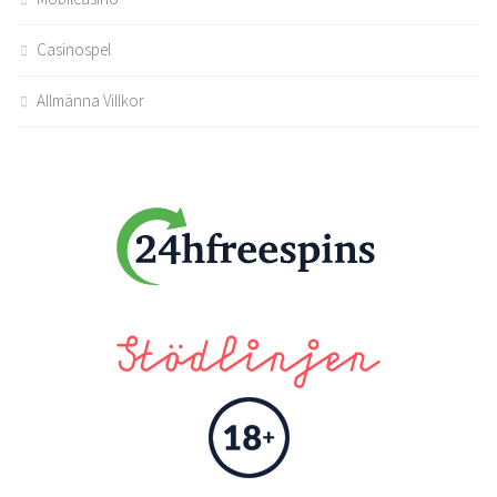
Casinospel
Allmänna Villkor