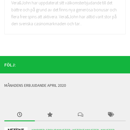
Vera&John har uppdaterat sitt välkomsterbjudande till det
bättre och på grund av det finns nya generösa bonusar och
flera free spins att aktivera. Vera&John har alltid varit stor på
den svenska casinomarknaden och tar...
FÖLJ:
MÅNADENS ERBJUDANDE APRIL 2020