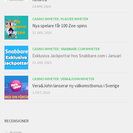
24 APR, 2020
CASINO NYHETER
/
PLAYZEE NYHETER
Nya spelare får 100 Zee-spins
31 JAN, 2020
CASINO NYHETER
/
SNABBARE.COM NYHETER
Exklusiva Jackpottar hos Snabbare.com i Januari
22 JAN, 2020
CASINO NYHETER
/
VERA&JOHN NYHETER
Vera&John lanserar ny välkomstbonus i Sverige
1 OKT, 2019
RECENSIONER
Hajper