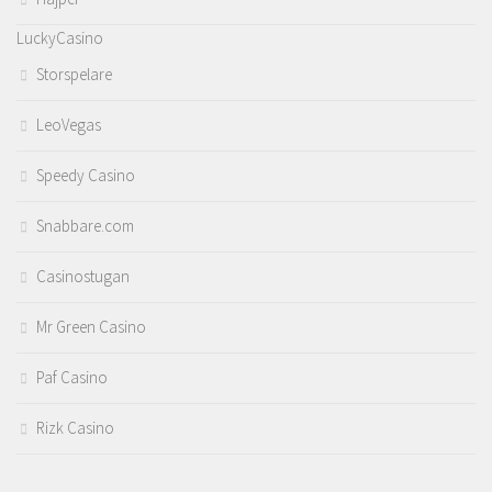
LuckyCasino
Storspelare
LeoVegas
Speedy Casino
Snabbare.com
Casinostugan
Mr Green Casino
Paf Casino
Rizk Casino