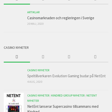
ARTIKLAR
Casinomarknaden och regleringen i Sverige
20 MAJ, 2020
CASINO NYHETER
CASINO NYHETER
Speltillverkaren Evolution Gaming budar på NetEnt
4 AUG, 2020
CASINO NYHETER
/
KINDRED GROUP NYHETER
/
NETENT
NYHETER
NetEnt lanserar Supercasino tillsammans med
Kindred