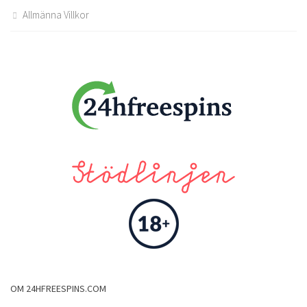
Allmänna Villkor
OM 24HFREESPINS.COM