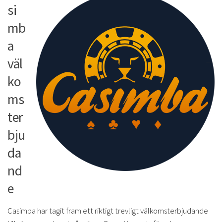
si
mb
a
väl
ko
ms
ter
bju
da
nd
e
Casimba har tagit fram ett riktigt trevligt välkomsterbjudande