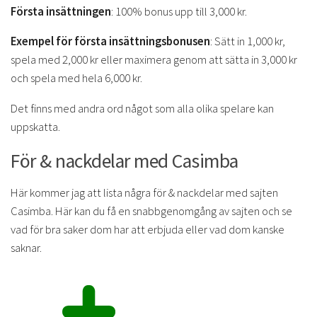
Första insättningen
: 100% bonus upp till 3,000 kr.
Exempel för första insättningsbonusen
: Sätt in 1,000 kr,
spela med 2,000 kr eller maximera genom att sätta in 3,000 kr
och spela med hela 6,000 kr.
Det finns med andra ord något som alla olika spelare kan
uppskatta.
För & nackdelar med Casimba
Här kommer jag att lista några för & nackdelar med sajten
Casimba. Här kan du få en snabbgenomgång av sajten och se
vad för bra saker dom har att erbjuda eller vad dom kanske
saknar.