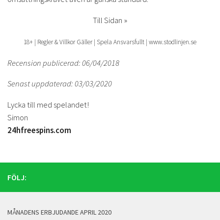
Till Sidan »
18+ | Regler & Villkor Gäller | Spela Ansvarsfullt | www.stodlinjen.se
Recension publicerad: 06/04/2018
Senast uppdaterad: 03/03/2020
Lycka till med spelandet!
Simon
24hfreespins.com
FÖLJ:
MÅNADENS ERBJUDANDE APRIL 2020