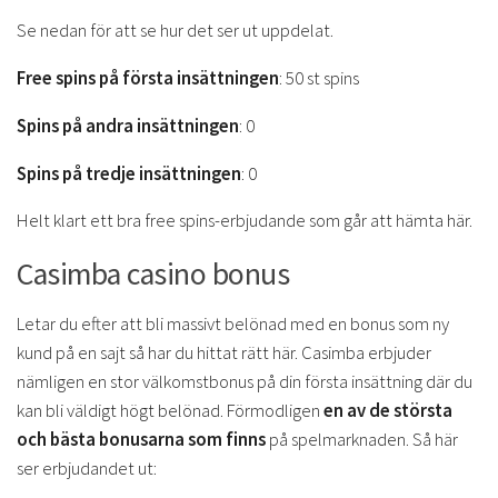
Se nedan för att se hur det ser ut uppdelat.
Free spins på första insättningen
: 50 st spins
Spins på andra insättningen
: 0
Spins på tredje insättningen
: 0
Helt klart ett bra free spins-erbjudande som går att hämta här.
Casimba casino bonus
Letar du efter att bli massivt belönad med en bonus som ny
kund på en sajt så har du hittat rätt här. Casimba erbjuder
nämligen en stor välkomstbonus på din första insättning där du
kan bli väldigt högt belönad. Förmodligen
en av de största
och bästa bonusarna som finns
på spelmarknaden. Så här
ser erbjudandet ut: