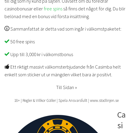
till dig som ny kund på sajten. Oavsett om du föredrar
casinobonusar eller
free spins
så finns det något för dig. Du blir
belönad med en bonus vid första insättning.
Sammanfattat är detta vad som ingår i välkomstpaketet:
50 free spins
Upp till 3,000 kr i välkomstbonus
Ett riktigt massivt välkomsterbjudande från Casimba helt
enkelt som sticker ut ur mängden vilket bara är positivt.
Till Sidan »
18+ | Regler & Villkor Gäller | Spela Ansvarsfullt | www.stodlinjen.se
Ca
si