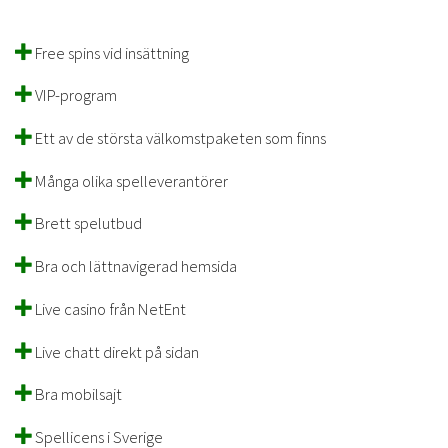
Free spins vid insättning
VIP-program
Ett av de största välkomstpaketen som finns
Många olika spelleverantörer
Brett spelutbud
Bra och lättnavigerad hemsida
Live casino från NetEnt
Live chatt direkt på sidan
Bra mobilsajt
Spellicens i Sverige