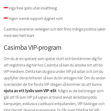
Inga free spins utan insättning
Ingen svensk support dygnet runt
Casimba levererar verkligen och det finns många positiva saker
med den helt klart.
Casimba VIP-program
Om du är en spelare som spelar stort och bestämmer dig för
att registrera dig här hos Casimba så kan du ansöka om att bli
VIP-medlem. Detta kan du göra under VIP på sidan och om du
uppfyller deras kriterier så kan du bli antagen här. Om du sedan
överskrider de tre första VIP-stegen så kommer du att kunna
njuta av ett lyxliv som VIP-elit
. Några av de belöningar som
går att få som VIP på sajten är bland annat skräddarsydda
kampanjer, exklusiva cashback-erbjudanden, VIP-tävlingar och
inbjudan till diverse evenemang. Du får även tillgång till VIP-