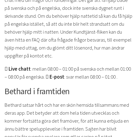
chat med din frågor och funderingar. Det går att få hjälp både
på svenska och på engelska, dock inte svenska dygnet runt i
skrivande stund. Om du behöver hjälp nattetid så kan du få hjälp
på engelska istället, så att du inte blir helt strandsatt om du
behöver hjälp mitt i natten. Under Kundtjänst-fliken kan du
även hitta en FAQ där ofta frågade frågor besvaras, till exempel
hjälp med uttag, om du glömt ditt lösenord, hur man ändrar
uppgifter på kontot etc.
Live chatt
: mellan 08:00 – 01:00 på svenska och mellan 01:00
– 08:00 på engelska.
E-post
: svar mellan 08:00 – 01:00 .
Bethard i framtiden
Bethard satsar hårt och har en skön hemsida tillsammans med
deras app. Det betyder att dom hela tiden utvecklas och
kommer fortsätta göra det framöver, för att kunna erbjuda en
ännu bättre spelupplevelse i framtiden. Sajten har blivit
populär för svenska spelare som gillar casino på nätet.