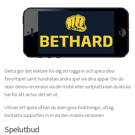
Detta gör det enklare för dig att logga in och spela dina
favoritspel samt hundratals andra spel via dina appar. Om du
läser denna recension via din mobil eller surfplatta kan du klicka
här för att se hur det ser ut.
Utöver att spela så kan du även göra insättningar, uttag,
kontakta supporten m.m via den mobila versionen.
Spelutbud