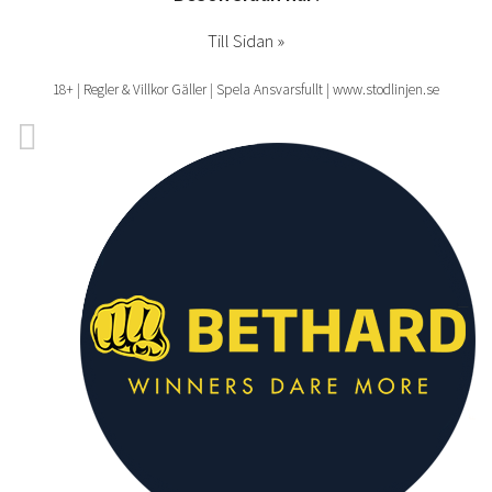
Till Sidan »
18+ | Regler & Villkor Gäller | Spela Ansvarsfullt | www.stodlinjen.se