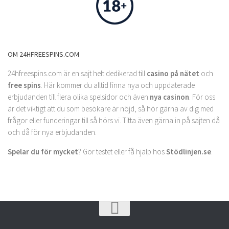
OM 24HFREESPINS.COM
24hfreespins.com är en sajt helt dedikerad till
casino på nätet
och
free spins
. Här kommer du alltid finna nya och uppdaterade
erbjudanden till flera olika spelsidor och även
nya casinon
. För oss
är det viktigt att du som besökare är nöjd, så hör gärna av dig med
frågor eller funderingar till
så hörs vi. Titta även gärna in på sajten då
och då för nya erbjudanden.
Spelar du för mycket
? Gör testet eller få hjälp hos
Stödlinjen.se
.