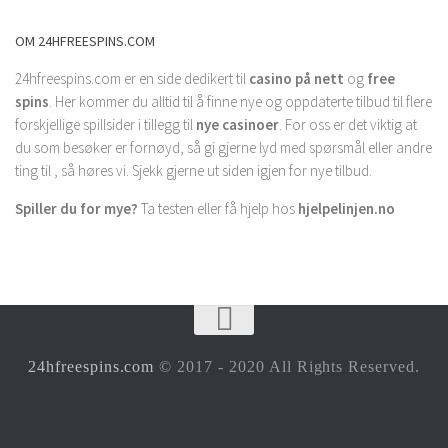
OM 24HFREESPINS.COM
24hfreespins.com er en side dedikert til
casino på nett
og
free
spins
. Her kommer du alltid til å finne nye og oppdaterte tilbud til flere
forskjellige spillsider i tillegg til
nye casinoer
. For oss er det viktig at
du som besøker er fornøyd, så gi gjerne lyd med spørsmål eller andre
ting til
, så høres vi. Sjekk gjerne ut siden igjen for nye tilbud.
Spiller du for mye?
Ta testen eller få hjelp hos
hjelpelinjen.no
24hfreespins.com
© 2017 - 2020 All Rights Reserved.