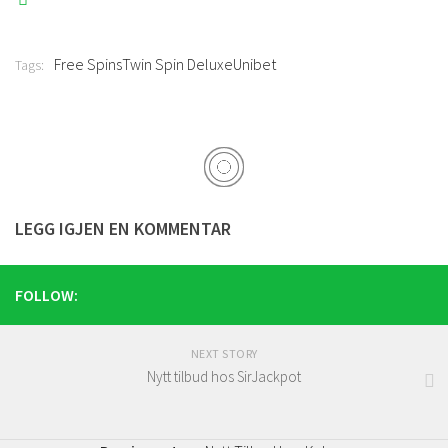
Free SpinsTwin Spin DeluxeUnibet
Tags:
LEGG IGJEN EN KOMMENTAR
FOLLOW:
NEXT STORY
Nytt tilbud hos SirJackpot