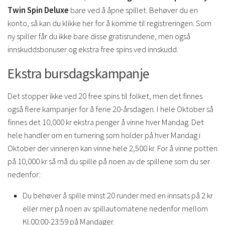
Twin Spin Deluxe
bare ved å åpne spillet. Behøver du en
konto, så kan du klikke her for å komme til registreringen. Som
ny spiller får du ikke bare disse gratisrundene, men også
innskuddsbonuser og ekstra free spins ved innskudd.
Ekstra bursdagskampanje
Det stopper ikke ved 20 free spins til folket, men det finnes
også flere kampanjer for å ferie 20-årsdagen. I hele Oktober så
finnes det 10,000 kr ekstra penger å vinne hver Mandag. Det
hele handler om en turnering som holder på hver Mandag i
Oktober der vinneren kan vinne hele 2,500 kr. For å vinne potten
på 10,000 kr så må du spille på noen av de spillene som du ser
nedenfor:
Du behøver å spille minst 20 runder med en innsats på 2 kr
eller mer på noen av spillautomatene nedenfor mellom
Kl.00:00-23:59 på Mandager.