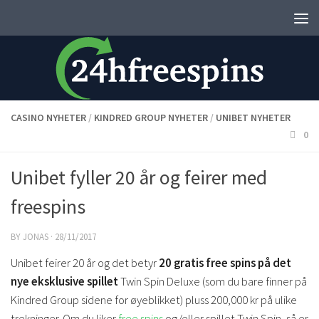
CASINO NYHETER
/
KINDRED GROUP NYHETER
/
UNIBET NYHETER
0
Unibet fyller 20 år og feirer med
freespins
BY
JONAS
·
28/11/2017
Unibet feirer 20 år og det betyr
20 gratis free spins på det
nye eksklusive spillet
Twin Spin Deluxe (som du bare finner på
Kindred Group sidene for øyeblikket) pluss 200,000 kr på ulike
trekninger. Om du liker
free spins
og/eller spillet Twin Spin, så er