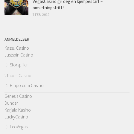
VegasCasino gir deg en kjempestart –
omsetningsfritt!
7 FEB, 2019
ANMELDELSER
Kassu Casino
Justspin Casino
Storspiller
21.com Casino
Bingo.com Casino
Genesis Casino
Dunder
Karjala Kasino
LuckyCasino
LeoVegas