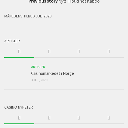
Previous story
Nytt Tilbud hos Kaboo
MÅNEDENS TILBUD JULI 2020
ARTIKLER
ARTIKLER
Casinomarkedet i Norge
3 JUL, 2020
CASINO NYHETER