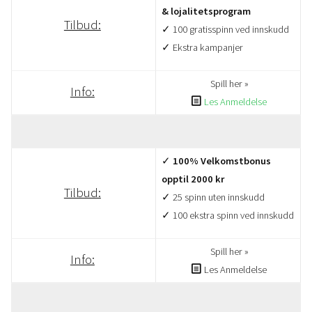
& lojalitetsprogram
Tilbud:
✓ 100 gratisspinn ved innskudd
✓ Ekstra kampanjer
Spill her »
Info:
Les Anmeldelse
✓
100% Velkomstbonus
opptil 2000 kr
Tilbud:
✓ 25 spinn uten innskudd
✓ 100 ekstra spinn ved innskudd
Spill her »
Info:
Les Anmeldelse