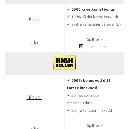
✓
2500 kr velkomstbonus
✓ 100% på ditt første innskudd
Tilbud:
✓ Ekstra kampanjer på siden/p>
Spill her »
Info:
Les Anmeldelse
✓
200% bonus ved ditt
første innskudd
✓ 50 free spins uten
Tilbud:
omsetningskrav
✓ 20 mynter uten innskudd
Spill her »
Info: