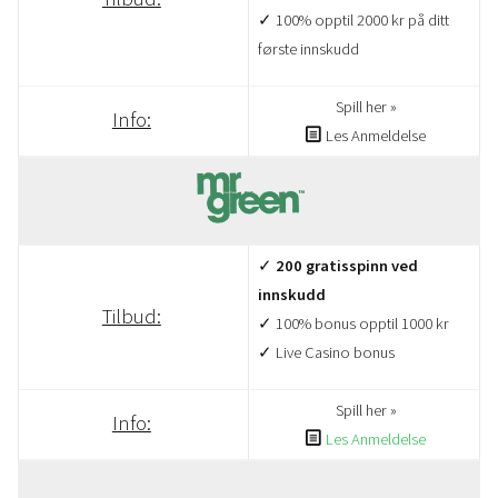
✓ 100% opptil 2000 kr på ditt
første innskudd
Spill her »
Info:
Les Anmeldelse
✓
200 gratisspinn ved
innskudd
Tilbud:
✓ 100% bonus opptil 1000 kr
✓ Live Casino bonus
Spill her »
Info:
Les Anmeldelse