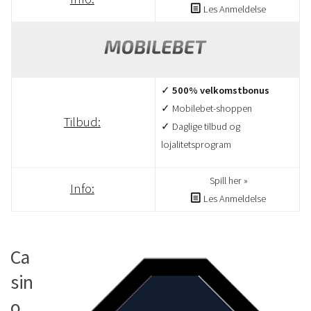
Les Anmeldelse
✓
500% velkomstbonus
✓ Mobilebet-shoppen
Tilbud:
✓ Daglige tilbud og
lojalitetsprogram
Spill her »
Info:
Les Anmeldelse
Ca
sin
o