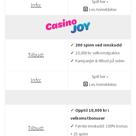
Spill her »
Info:
Les Anmeldelse
✓
200 spinn ved innskudd
✓ 10,000 kr velkomstpakke
Tilbud:
✓ Kampanjer & tilbud på siden
Spill her »
Info:
Les Anmeldelse
✓
Opptil 10,000 kr i
velkomstbonuser
✓ Første innskudd: 100% bonus
Tilbud:
+ 25 spinn