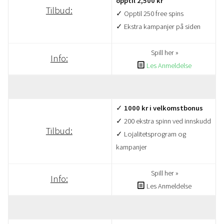
opptil 2,500 kr
Tilbud:
✓ Opptil 250 free spins
✓ Ekstra kampanjer på siden
Spill her »
Info:
Les Anmeldelse
✓
1000 kr i velkomstbonus
✓ 200 ekstra spinn ved innskudd
Tilbud:
✓ Lojalitetsprogram og
kampanjer
Spill her »
Info:
Les Anmeldelse