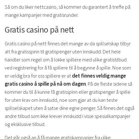
Så om du liker nettcasino, så kommer du garantert å treffe på
mange kampanjer med gratisrunder.
Gratis casino på nett
Gratis casino på nett finnes det mange av da spillselskap tilbyr
alt fra gratisspinn til gratispenger uten innskudd. Det hele
handler som regel om å lokke spillere med ulike gratistilbud
ved registrering for å få spillere til å begynne å spille. Noe som
er veldig bra for oss spillere er at
det finnes veldig mange
gratis casino å spille på nå om dagen
. På de fleste sidene så
kommer du til å kunne få gratisspinn eller gratispenger å spille
for uten krav om innskudd, noe som gjør at du kan teste
spillselskapet uten å satse dine egne penger. Så finnes det også
andre tilbud som ikke krever innskudd i visse spesialkampanjer
og eksklusive tilbud.
Det går også an å få mange gratiskampanjer fra ulike