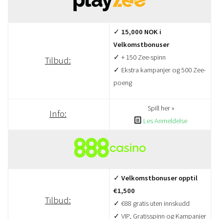
✓
15,000 NOK i
Velkomstbonuser
✓ + 150 Zee-spinn
Tilbud:
✓ Ekstra kampanjer og 500 Zee-
poeng
Spill her »
Info:
Les Anmeldelse
✓
Velkomstbonuser opptil
€1,500
Tilbud:
✓ €88 gratis uten innskudd
✓ VIP, Gratisspinn og Kampanjer