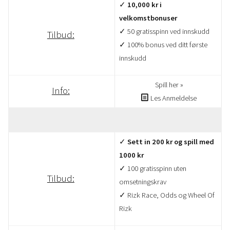
✓
10,000 kr i
velkomstbonuser
✓ 50 gratisspinn ved innskudd
Tilbud:
✓ 100% bonus ved ditt første
innskudd
Spill her »
Info:
Les Anmeldelse
✓
Sett in 200 kr og spill med
1000 kr
✓ 100 gratisspinn uten
Tilbud:
omsetningskrav
✓ Rizk Race, Odds og Wheel Of
Rizk