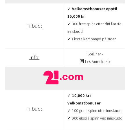
✓
Velkomstbonuser opptil
15,000 kr
✓ 300 free spins etter ditt første
Tilbud:
innskudd
✓ Ekstra kampanjer på siden
Spill her »
Info:
Les Anmeldelse
✓
10,000 kr i
Velkomstbonuser
Tilbud:
✓ 100 gratisspinn uten innskudd
✓ 900 ekstra spinn ved innskudd