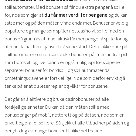
spillautomater. Med bonusen så får du ekstra penger å spille
for, noe som gjør at
du får mer verdi for pengene
og du kan
satse mer og på den måten vinne enda mer. Bonuser er veldig
populære og mange som spiller nettcasino vil spille med en
bonus på grunn av at man faktisk får mer penger å spille for og
at man da har flere sjanser til å vinne stort. Det er ikke bare på
spillautomater som du kan bruke bonusen på, men andre spill
som bordspill og live casino er også mulig. Spillselskapene
separerer bonuser for bordspill og spillautomater da
omsetningskravene er forskjellige. Noe som derfor er viktig å
tenke på er at du leser regler og vilkår for bonusene.
Det går an å aktivere og bruke casinobonuser på alle
forskjellige enheter. Du kan på den måten spille med
bonuspenger på mobil, nettbrett og på dataen, noe som er
enkelt og bra for spillere. Så sjekk ut alle tilbud her på siden og
benytt deg av mange bonuser til ulike nettcasino.