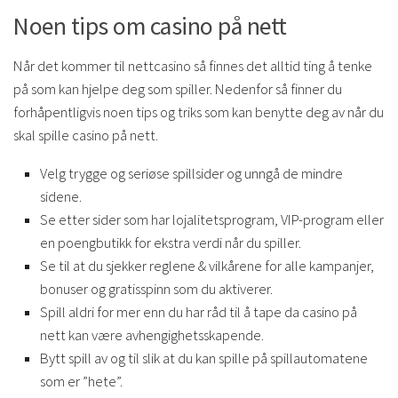
Noen tips om casino på nett
Når det kommer til nettcasino så finnes det alltid ting å tenke
på som kan hjelpe deg som spiller. Nedenfor så finner du
forhåpentligvis noen tips og triks som kan benytte deg av når du
skal spille casino på nett.
Velg trygge og seriøse spillsider og unngå de mindre
sidene.
Se etter sider som har lojalitetsprogram, VIP-program eller
en poengbutikk for ekstra verdi når du spiller.
Se til at du sjekker reglene & vilkårene for alle kampanjer,
bonuser og gratisspinn som du aktiverer.
Spill aldri for mer enn du har råd til å tape da casino på
nett kan være avhengighetsskapende.
Bytt spill av og til slik at du kan spille på spillautomatene
som er ”hete”.