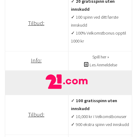
✓
20 gratisspinn uten
innskudd
✓ 100 spinn ved ditt første
Tilbud:
innskudd
✓ 100% Velkomstbonus opptil
1000 kr
Spill her »
Info:
Les Anmeldelse
✓
100 gratisspinn uten
innskudd
Tilbud:
✓ 10,000 kr i Velkomstbonuser
✓ 900 ekstra spinn ved innskudd